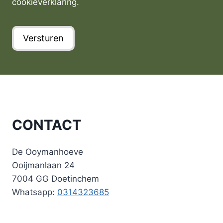
cookieverklaring.
o
i
e
e
l
l
s
a
Versturen
t
d
e
r
m
e
m
s
i
n
g
CONTACT
De Ooymanhoeve
Ooijmanlaan 24
7004 GG Doetinchem
Whatsapp:
0314323685