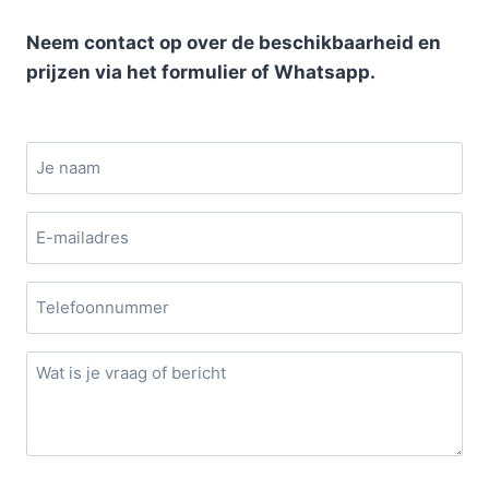
Neem contact op over de beschikbaarheid en
prijzen via het formulier of Whatsapp.
N
a
a
G
m
e
e
N
n
u
t
m
i
G
m
t
e
e
e
e
r
l
n
t