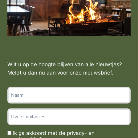
Wilt u op de hoogte blijven van alle nieuwtjes?
Meldt u dan nu aan voor onze nieuwsbrief.
G
e
e
E
n
-
t
m
i
Ik ga akkoord met de privacy- en
T
a
t