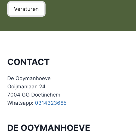
s
a
g
Versturen
t
g
d
e
e
r
m
e
m
s
i
n
g
CONTACT
De Ooymanhoeve
Ooijmanlaan 24
7004 GG Doetinchem
Whatsapp:
0314323685
DE OOYMANHOEVE