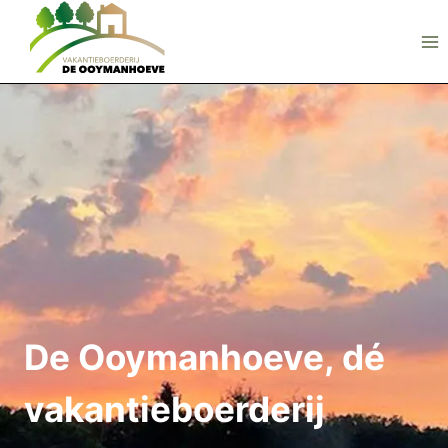
Doorgaan
naar
inhoud
De Ooymanhoeve, dé
vakantieboerderij