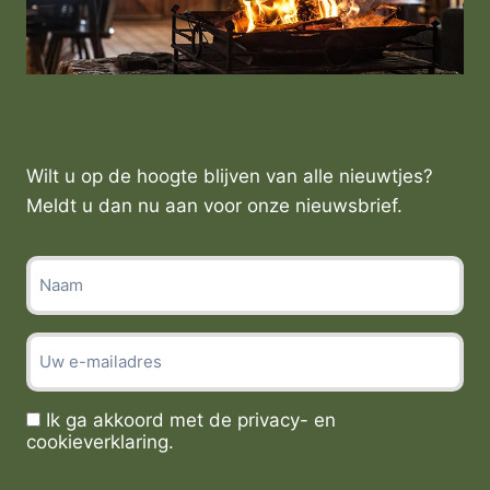
e
r
i
j
M
u
s
e
Wilt u op de hoogte blijven van alle nieuwtjes?
u
Meldt u dan nu aan voor onze nieuwsbrief.
m
d
G
e
L
e
e
e
b
E
n
b
-
t
e
m
i
n
Ik ga akkoord met de privacy- en
T
a
t
b
cookieverklaring.
o
i
e
r
e
l
u
l