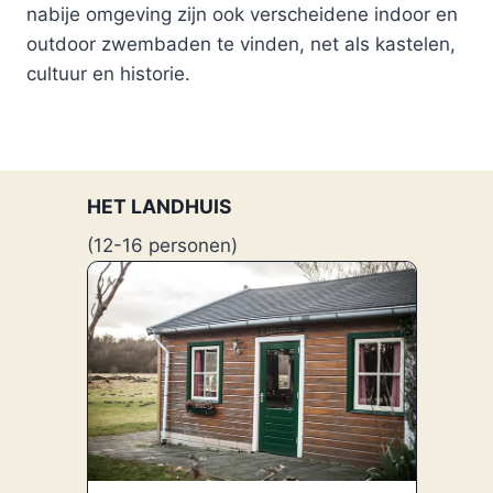
nabije omgeving zijn ook verscheidene indoor en
outdoor zwembaden te vinden, net als kastelen,
cultuur en historie.
HET LANDHUIS
DE BOERDERIJ
DE CHALETS
HET VOORHUIS
(12-16 personen)
(25-50 personen)
(10-14 personen)
(8-12 personen)