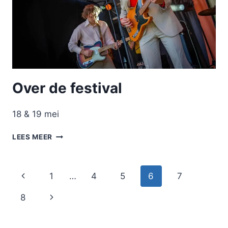
Over de festival
18 & 19 mei
OVER
LEES MEER
DE
FESTIVAL
Paginanavigatie
Vorige
1
…
4
5
6
7
pagina
Volgende
8
pagina